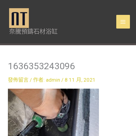
跳
Mai
至
Men
主
奈騰預鑄石材浴缸
要
內
容
1636353243096
發佈留言
/ 作者:
admin
/
8 11 月, 2021