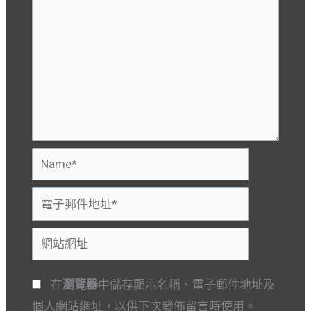
Name*
電
子
網
郵
站
件
網
地
在
瀏覽器
中儲存顯示名稱、電子郵件地址及
址
址
個人網站網址，以供下次發佈留言時使用。