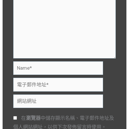
Name*
電
子
網
郵
站
件
網
地
在
瀏覽器
中儲存顯示名稱、電子郵件地址及
址
址
個人網站網址，以供下次發佈留言時使用。