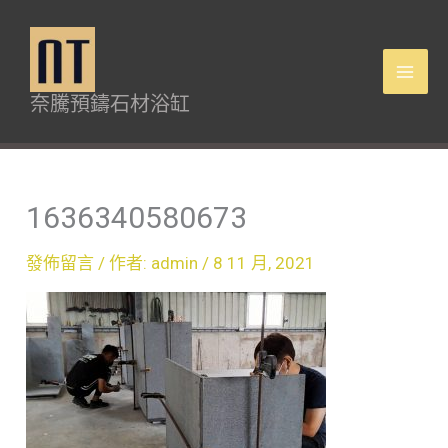
跳
Mai
至
Men
主
奈騰預鑄石材浴缸
要
內
容
1636340580673
發佈留言
/ 作者:
admin
/
8 11 月, 2021