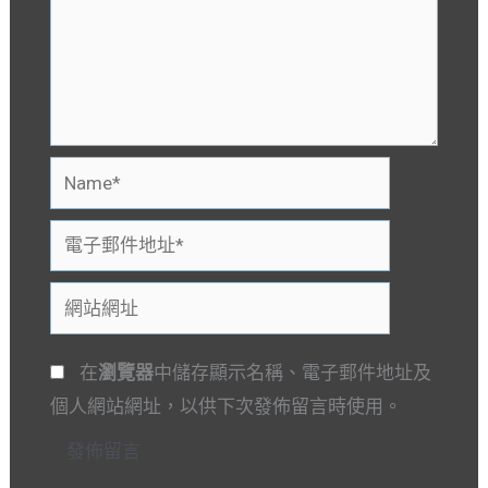
Name*
電
子
網
郵
站
件
網
地
在
瀏覽器
中儲存顯示名稱、電子郵件地址及
址
址
個人網站網址，以供下次發佈留言時使用。
*