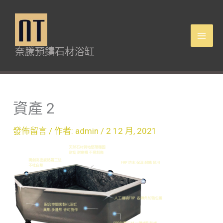
跳
Mai
至
Men
主
奈騰預鑄石材浴缸
要
內
容
資產 2
發佈留言
/ 作者:
admin
/
2 12 月, 2021