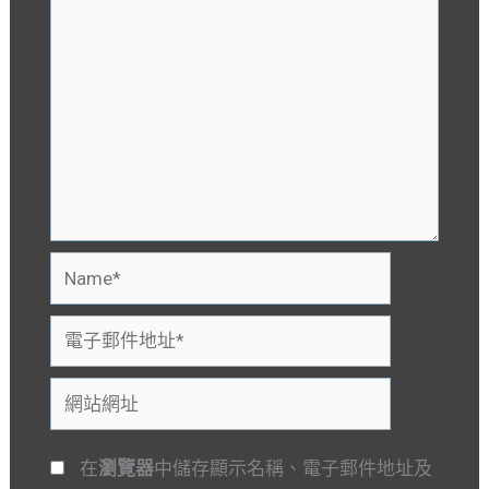
Name*
電
子
網
郵
站
件
網
地
在
瀏覽器
中儲存顯示名稱、電子郵件地址及