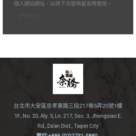
址
址
個人網站網址，以供下次發佈留言時使用。
*
台北市大安區忠孝東路三段217巷5弄20號1樓
1F., No. 20, Aly. 5, Ln. 217, Sec. 3, Jhongsiao E.
Rd., Da’an Dist., Taipei City
電話:+886 (02)2731-5880